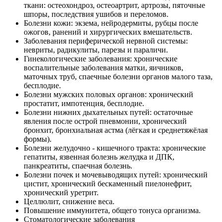
ткани: остеохондроз, остеоартрит, артрозы, пяточные
шпоры, последствия ушибов и переломов.
Болезни кожи: экзема, нейродермиты, рубцы после
ожогов, ранений и хирургических вмешательств.
Заболевания периферической нервной системы:
невриты, радикулиты, парезы и параличи.
Гинекологические заболевания: хронические
воспалительные заболевания матки, яичников,
маточных труб, спаечные болезни органов малого таза,
бесплодие.
Болезни мужских половых органов: хронический
простатит, импотенция, бесплодие.
Болезни нижних дыхательных путей: остаточные
явления после острой пневмонии, хронический
бронхит, бронхиальная астма (лёгкая и среднетяжёлая
формы).
Болезни желудочно - кишечного тракта: хронические
гепатиты, язвенная болезнь желудка и ДПК,
панкреатиты, спаечная болезнь.
Болезни почек и мочевыводящих путей: хронический
цистит, хронический бескаменный пиелонефрит,
хронический уретрит.
Целлюлит, снижение веса.
Повышение иммунитета, общего тонуса организма.
Стоматологические заболевания