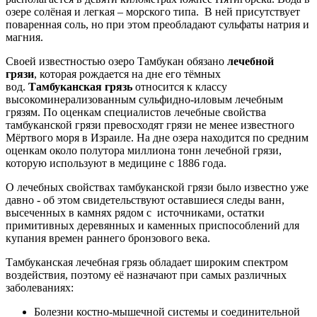
озере солёная и легкая – морского типа. В ней присутствует
поваренная соль, но при этом преобладают сульфаты натрия и
магния.
Своей известностью озеро Тамбукан обязано
лечебной
грязи
, которая рождается на дне его тёмных
вод.
Тамбуканская грязь
относится к классу
высокоминерализованным сульфидно-иловым лечебным
грязям. По оценкам специалистов лечебные свойства
тамбуканской грязи превосходят грязи не менее известного
Мёртвого моря в Израиле. На дне озера находится по средним
оценкам около полутора миллиона тонн лечебной грязи,
которую используют в медицине с 1886 года.
О лечебных свойствах тамбуканской грязи было известно уже
давно - об этом свидетельствуют оставшиеся следы ванн,
высеченных в камнях рядом с источниками, остатки
примитивных деревянных и каменных приспособлений для
купания времен раннего бронзового века.
Тамбуканская лечебная грязь обладает широким спектром
воздействия, поэтому её назначают при самых различных
заболеваниях:
Болезни костно-мышечной системы и соединительной