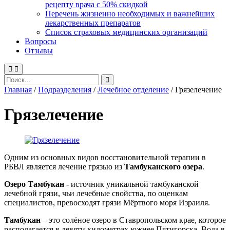
рецепту врача с 50% скидкой
Перечень жизненно необходимых и важнейших
лекарственных препаратов
Список страховых медицинских организаций
Вопросы
Отзывы
Главная
/
Подразделения
/
Лечебное отделение
/
Грязелечение
Грязелечение
Одним из основных видов восстановительной терапии в
РБВЛ является лечение грязью из
Тамбуканского озера
.
Озеро Тамбукан
- источник уникальной тамбуканской
лечебной грязи, чьи лечебные свойства, по оценкам
специалистов, превосходят грязи Мёртвого моря Израиля.
Тамбукан
– это солёное озеро в Ставропольском крае, которое
располагается в девяти километрах южнее Пятигорска. Вода в