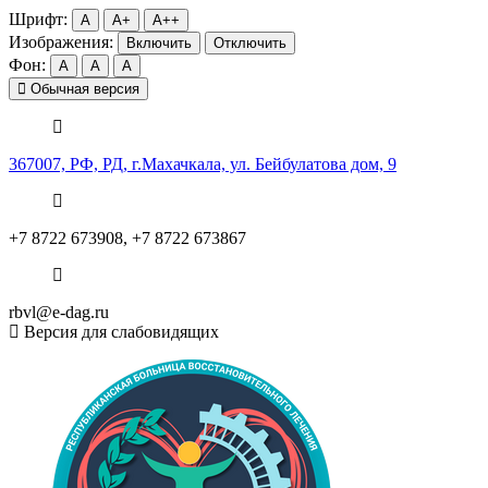
Шрифт:
A
A+
A++
Изображения:
Включить
Отключить
Фон:
A
A
A
Обычная версия
367007, РФ, РД, г.Махачкала, ул. Бейбулатова дом, 9
+7 8722 673908, +7 8722 673867
rbvl@e-dag.ru
Версия для слабовидящих