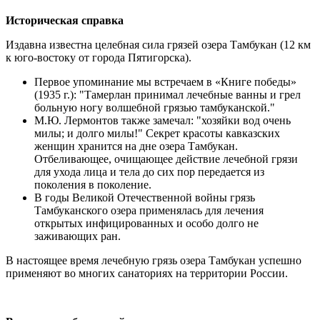
Историческая справка
Издавна известна целебная сила грязей озера Тамбукан (12 км
к юго-востоку от города Пятигорска).
Первое упоминание мы встречаем в «Книге победы»
(1935 г.): "Тамерлан принимал лечебные ванны и грел
больную ногу волшебной грязью тамбуканской."
М.Ю. Лермонтов также замечал: "хозяйки вод очень
милы; и долго милы!" Секрет красоты кавказских
женщин хранится на дне озера Тамбукан.
Отбеливающее, очищающее действие лечебной грязи
для ухода лица и тела до сих пор передается из
поколения в поколение.
В годы Великой Отечественной войны грязь
Тамбуканского озера применялась для лечения
открытых инфицированных и особо долго не
заживающих ран.
В настоящее время лечебную грязь озера Тамбукан успешно
применяют во многих санаториях на территории России.